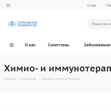
О нас
Па
О нас
Симптомы
Заболевания
Химио- и иммунотера
Главная
Операции
Химио- и иммунотерапия