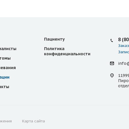
Пациенту
8 (8
Заказ
иалисты
Политика
Запис
конфиденциальности
томы
info
левания
11999
ации
Пирог
отде
акты
жения
Карта сайта