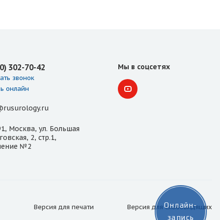
00) 302-70-42
Мы в соцсетях
ать звонок
ь онлайн
@rusurology.ru
1, Москва, ул. Большая
овская, 2, стр.1,
ление №2
Онлайн-
Версия для
печати
Версия для
слабовидящих
запись