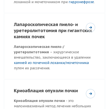
лоханкой и мочеточником при
гидронефрозе
.
Лапароскопическая пиело- и
уретеролитотомия при гигантских
камнях почек
Лапароскопическая пиело-/
уретеролитотомия
– хирургическое
вмешательство, заключающееся в удалении
камней из почечной лоханки/мочеточника
путем их рассечения.
Криоаблация опухоли почки
Криоаблация опухоли почки
- это
малоинвазивный метод лечения небольших