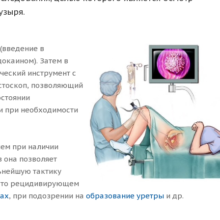
узыря.
(введение в
окаином). Затем в
ческий инструмент с
стоскоп, позволяющий
остоянии
 и при необходимости
ием при наличии
в она позволяет
ьнейшую тактику
асто рецидивирующем
ах
, при подозрении на
образование уретры
и др.