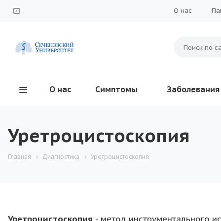
О нас
Па
О нас
Симптомы
Заболевания
Уретроцистоскопия
Главная
Диагностика
Уретроцистоскопия
Уретроцистоскопия
- метод инструментального и