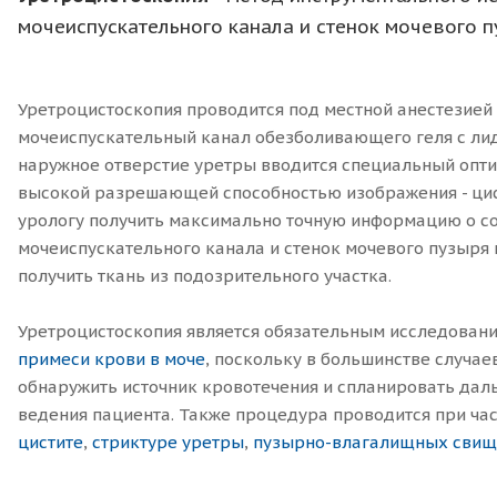
мочеиспускательного канала и стенок мочевого п
Уретроцистоскопия проводится под местной анестезией 
мочеиспускательный канал обезболивающего геля с лид
наружное отверстие уретры вводится специальный опти
высокой разрешающей способностью изображения - ци
урологу получить максимально точную информацию о с
мочеиспускательного канала и стенок мочевого пузыря
получить ткань из подозрительного участка.
Уретроцистоскопия является обязательным исследован
примеси крови в моче
, поскольку в большинстве случае
обнаружить источник кровотечения и спланировать дал
ведения пациента. Также процедура проводится при ч
цистите
,
стриктуре уретры
,
пузырно-влагалищных свищ