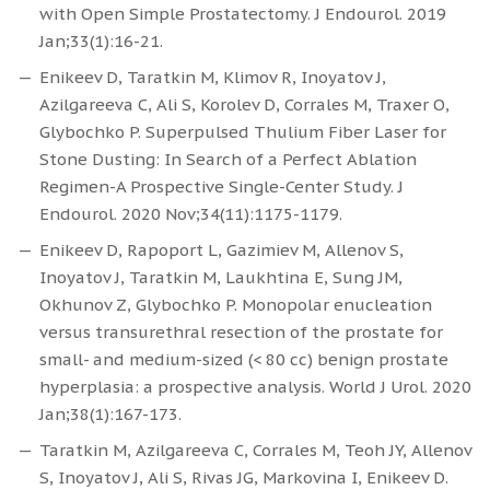
with Open Simple Prostatectomy. J Endourol. 2019
Jan;33(1):16-21.
Enikeev D, Taratkin M, Klimov R, Inoyatov J,
Azilgareeva C, Ali S, Korolev D, Corrales M, Traxer O,
Glybochko P. Superpulsed Thulium Fiber Laser for
Stone Dusting: In Search of a Perfect Ablation
Regimen-A Prospective Single-Center Study. J
Endourol. 2020 Nov;34(11):1175-1179.
Enikeev D, Rapoport L, Gazimiev M, Allenov S,
Inoyatov J, Taratkin M, Laukhtina E, Sung JM,
Okhunov Z, Glybochko P. Monopolar enucleation
versus transurethral resection of the prostate for
small- and medium-sized (< 80 cc) benign prostate
hyperplasia: a prospective analysis. World J Urol. 2020
Jan;38(1):167-173.
Taratkin M, Azilgareeva C, Corrales M, Teoh JY, Allenov
S, Inoyatov J, Ali S, Rivas JG, Markovina I, Enikeev D.