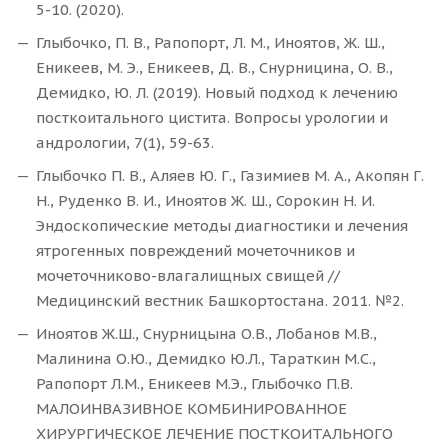
5-10. (2020).
Глыбочко, П. В., Рапопорт, Л. М., Иноятов, Ж. Ш.,
Еникеев, М. Э., Еникеев, Д. В., Снурницина, О. В.,
Демидко, Ю. Л. (2019). Новый подход к лечению
посткоитального цистита. Вопросы урологии и
андрологии, 7(1), 59-63.
Глыбочко П. В., Аляев Ю. Г., Газимиев М. А., Акопян Г.
Н., Руденко В. И., Иноятов Ж. Ш., Сорокин Н. И.
Эндоскопические методы диагностики и лечения
ятрогенных повреждений мочеточников и
мочеточниково-влагалищных свищей //
Медицинский вестник Башкортостана. 2011. №2.
Иноятов Ж.Ш., Снурницына О.В., Лобанов М.В.,
Малинина О.Ю., Демидко Ю.Л., Тараткин М.С.,
Рапопорт Л.М., Еникеев М.Э., Глыбочко П.В.
МАЛОИНВАЗИВНОЕ КОМБИНИРОВАННОЕ
ХИРУРГИЧЕСКОЕ ЛЕЧЕНИЕ ПОСТКОИТАЛЬНОГО