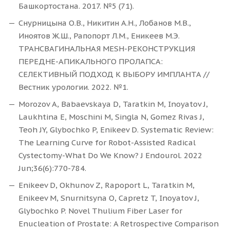
Башкортостана. 2017. №5 (71).
Снурницына О.В., Никитин А.Н., Лобанов М.В.,
Иноятов Ж.Ш., Рапопорт Л.М., Еникеев М.Э.
ТРАНСВАГИНАЛЬНАЯ MESH-РЕКОНСТРУКЦИЯ
ПЕРЕДНЕ-АПИКАЛЬНОГО ПРОЛАПСА:
СЕЛЕКТИВНЫЙ ПОДХОД К ВЫБОРУ ИМПЛАНТА //
Вестник урологии. 2022. №1.
Morozov A, Babaevskaya D, Taratkin M, Inoyatov J,
Laukhtina E, Moschini M, Singla N, Gomez Rivas J,
Teoh JY, Glybochko P, Enikeev D. Systematic Review:
The Learning Curve for Robot-Assisted Radical
Cystectomy-What Do We Know? J Endourol. 2022
Jun;36(6):770-784.
Enikeev D, Okhunov Z, Rapoport L, Taratkin M,
Enikeev M, Snurnitsyna O, Capretz T, Inoyatov J,
Glybochko P. Novel Thulium Fiber Laser for
Enucleation of Prostate: A Retrospective Comparison