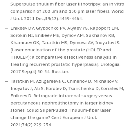
Superpulse thulium fiber laser lithotripsy: an in vitro
comparison of 200 μm and 150 μm laser fibers. World
J Urol. 2021 Dec;39(12):4459-4464.
Enikeev DV, Glybochko PV, Alyaev YG, Rapoport LM,
Sorokin NI, Enikeev ME, Dymov AM, Sukhanov RB,
Khamraev OK, Taratkin MS, Dymova AV, Inoyatov JS.
[Laser enucleation of the prostate (HOLEP and
THULEP): a comparative effectiveness analysis in
treating recurrent prostatic hyperplasia]. Urologiia.
2017 Sep;(4):50-54. Russian.
Taratkin M, Azilgareeva C, Chinenov D, Mikhailov V,
Inoyatov J, Ali S, Korolev D, Tsarichenko D, Corrales M,
Enikeev D. Retrograde intrarenal surgery versus
percutaneous nephrolithotomy in larger kidney
stones. Could SuperPulsed Thulium-fiber laser
change the game? Cent European J Urol.
2021;74(2):229-234.