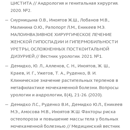
ЦИСТИТА // Андрология и генитальная хирургия.
2020. №2.
Снурницына О.В., Иноятов Ж.Ш., Лобанов М.В.,
Малинина О.Ю., Рапопорт Л.М., Еникеев М.Э.
МАЛОИНВАЗИВНОЕ ХИРУРГИЧЕСКОЕ ЛЕЧЕНИЕ
ЖЕНСКОЙ ГИПОСПАДИИ И ГИПЕРМОБИЛЬНОСТИ
УРЕТРЫ, ОСЛОЖНЕННЫХ ПОСТКОИТАЛЬНОЙ
ДИЗУРИЕЙ // Вестник урологии. 2021. №1.
Демидко, Ю. Л., Алленов, С. Н., Иноятов, Ж. Ш.,
Краев, И. Г., Ужегов, Т. А., Руденко, В. И.
Клиническое значение растительных терпенов в
метафилактике мочекаменной болезни. Вопросы
урологии и андрологии, 8(4), 21-26. (2020).
Демидко Л.С., Руденко В.И., Демидко Ю.Л., Еникеев
М.Э., Амосова М.В., Иноятов Ж.Ш. Факторы риска
остеопороза и повышение массы тела у больных
мочекаменной болезнью // Медицинский вестник